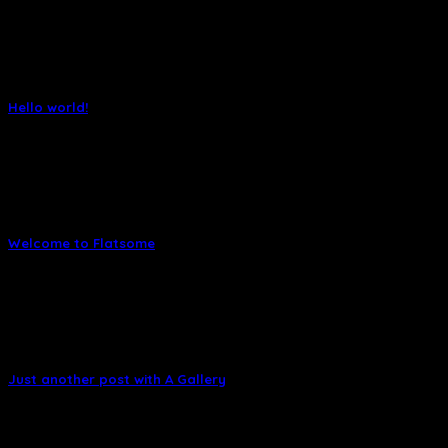
kiện thời [...]
09
Th2
Hello world!
Tháng 1 12, 2025
Welcome to WordPress. This is your first post. Edit or
delete it, then start writing!
Welcome to Flatsome
Tháng 11 19, 2015
Welcome to WordPress. This is your first post. Edit or
delete it, then start blogging! [...]
Just another post with A Gallery
Tháng 10 13, 2015