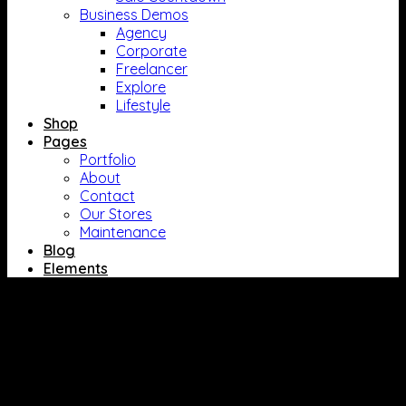
Business Demos
Agency
Corporate
Freelancer
Explore
Lifestyle
Shop
Pages
Portfolio
About
Contact
Our Stores
Maintenance
Blog
Elements