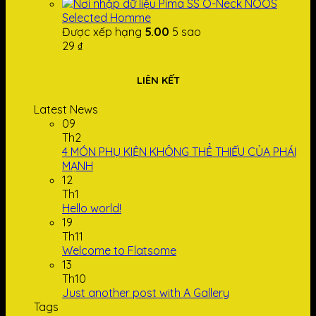
Pima SS O-Neck NOOS
Selected Homme
Được xếp hạng
5.00
5 sao
29
₫
LIÊN KẾT
Latest News
09
Th2
4 MÓN PHỤ KIỆN KHÔNG THỂ THIẾU CỦA PHÁI
MẠNH
12
Th1
Hello world!
19
Th11
Welcome to Flatsome
13
Th10
Just another post with A Gallery
Tags