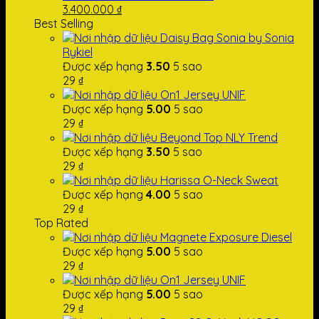
9.000.000 ₫.
Giá
Giá
là:
là:
tại
3.400.000
₫
gốc
hiện
5.000.000 ₫.
5.000.000 ₫.
là:
Best Selling
là:
tại
2.400.000 ₫.
Daisy Bag Sonia by Sonia
6.000.000 ₫.
là:
Rykiel
3.400.000 ₫.
Được xếp hạng
3.50
5 sao
29
₫
On1 Jersey UNIF
Được xếp hạng
5.00
5 sao
29
₫
Beyond Top NLY Trend
Được xếp hạng
3.50
5 sao
29
₫
Harissa O-Neck Sweat
Được xếp hạng
4.00
5 sao
29
₫
Top Rated
Magnete Exposure Diesel
Được xếp hạng
5.00
5 sao
29
₫
On1 Jersey UNIF
Được xếp hạng
5.00
5 sao
29
₫