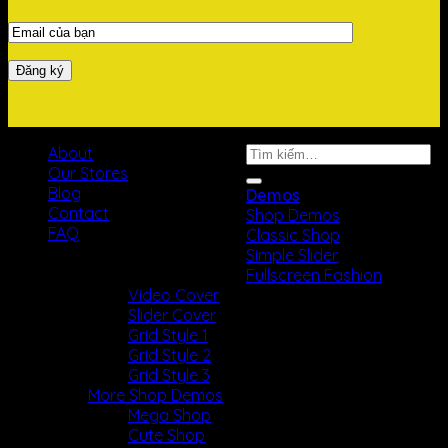
Tìm
About
kiếm:
Our Stores
Blog
Demos
Contact
Shop Demos
FAQ
Classic Shop
Simple Slider
Bản quyền 2026 ©
laugalae.net
Fullscreen Fashion
Video Cover
Slider Cover
Grid Style 1
Grid Style 2
Grid Style 3
More Shop Demos
Mega Shop
Cute Shop