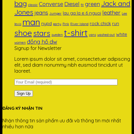
bag
Jack and
Converse
Diesel
green
classic
fit
Jones
jeans
leather
lau ga la e 6 nguoi
Jumper
Lee
man
nypd
rock chick
run
levis
party
Pink
River Island
t-shirt
shoe
stars
white
sweden
vans
washed-out
đồng hồ dw
women
Signup for Newsletter
Lorem ipsum dolor sit amet, consectetuer adipiscing
elit, sed diam nonummy nibh euismod tincidunt ut
laoreet.
ĐĂNG KÝ NHẬN TIN
Nhận thông tin sản phẩm ưu đãi và thông tin mới nhất
nhiều hơn nữa