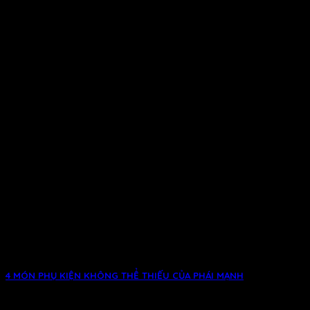
Latest News
4 MÓN PHỤ KIỆN KHÔNG THỂ THIẾU CỦA PHÁI MẠNH
Đồng hồ hay một chiếc thắt lưng, ví da cũng đều là phụ