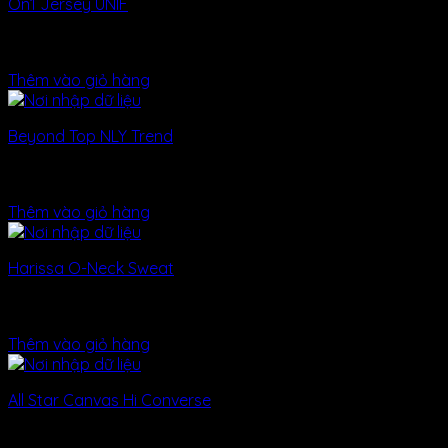
On1 Jersey UNIF
Được xếp hạng
5.00
5 sao
29
₫
Thêm vào giỏ hàng
Beyond Top NLY Trend
Được xếp hạng
3.50
5 sao
29
₫
Thêm vào giỏ hàng
Harissa O-Neck Sweat
Được xếp hạng
4.00
5 sao
29
₫
Thêm vào giỏ hàng
All Star Canvas Hi Converse
Được xếp hạng
4.33
5 sao