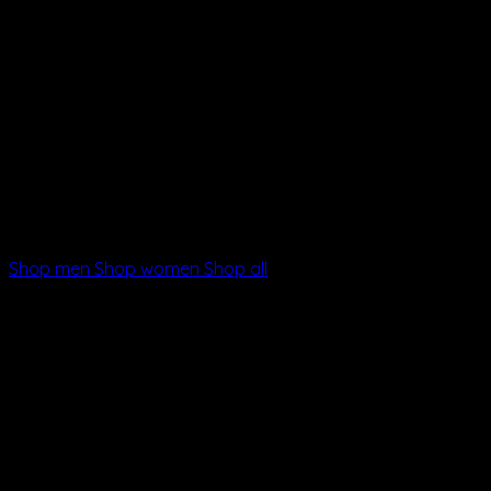
It has Finally started…
HUGE SALE
UP TO
70% OFF
Shop men
Shop women
Shop all