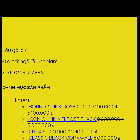
Lorem ipsum dolor sit amet, consectetur adipiscing elit. In
sed vulputate massa. Fusce ante magna, [...]
Lẩu gà lá é
Địa chỉ: ngõ 13 Lĩnh Nam
SĐT: 0328.627.886
DANH MỤC SẢN PHẨM
Latest
BOUND 3-LINK ROSE GOLD
2.100.000
₫
–
5.100.000
₫
ICONIC LINK MELROSE BLACK
9.000.000
₫
Giá
Giá
5.000.000
₫
gốc
hiện
Giá
Giá
CRUX
5.000.000
₫
2.400.000
₫
là:
tại
gốc
hiện
CLASSIC BLACK CORNWALL
6.000.000
₫