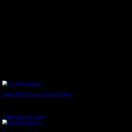
ABOUT US
weekly featured products
Best Selling Products
Daisy Bag Sonia by Sonia Rykiel
Được xếp hạng
3.50
5 sao
29
₫
Thêm vào giỏ hàng